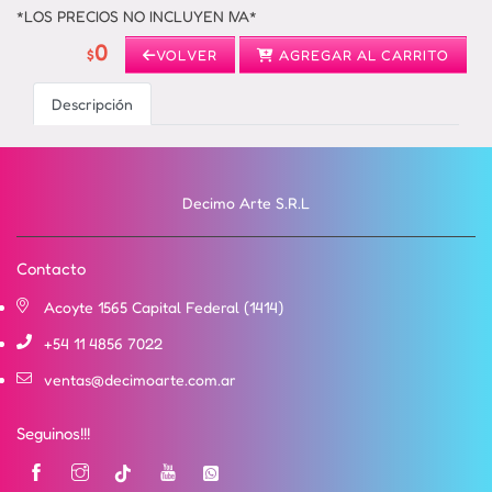
*LOS PRECIOS NO INCLUYEN IVA*
0
$
VOLVER
AGREGAR AL CARRITO
Descripción
Decimo Arte S.R.L
Contacto
Acoyte 1565 Capital Federal (1414)
+54 11 4856 7022
ventas@decimoarte.com.ar
Seguinos!!!
Instagram
Tik
YouTube
Vimeo