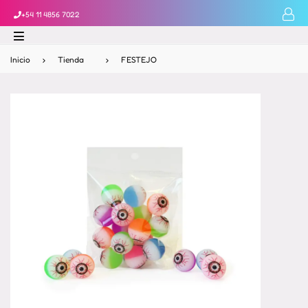
+54 11 4856 7022
Inicio
›
Tienda
›
FESTEJO