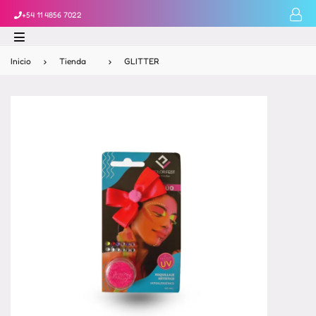
+54 11 4856 7022
Inicio
›
Tienda
›
GLITTER