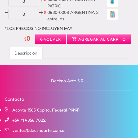
PATRIO
$
0630-0008 ARGENTINA 3
estrellas
*LOS PRECIOS NO INCLUYEN IVA*
0
$
VOLVER
AGREGAR AL CARRITO
Descripción
Decimo Arte S.R.L
Contacto
Acoyte 1565 Capital Federal (1414)
+54 11 4856 7022
ventas@decimoarte.com.ar