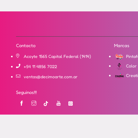
Contacto
Marcas
Acoyte 1565 Capital Federal (1414)
Pintaf
Color 
+54 11 4856 7022
Creati
ventas@decimoarte.com.ar
Seguinos!!!
Instagram
Tik
YouTube
Vimeo
tok