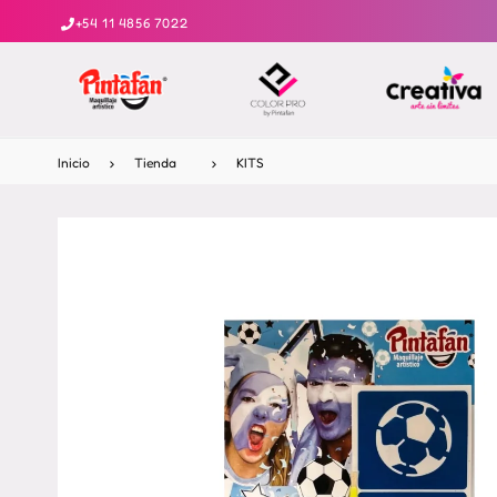
+54 11 4856 7022
Inicio
›
Tienda
›
KITS