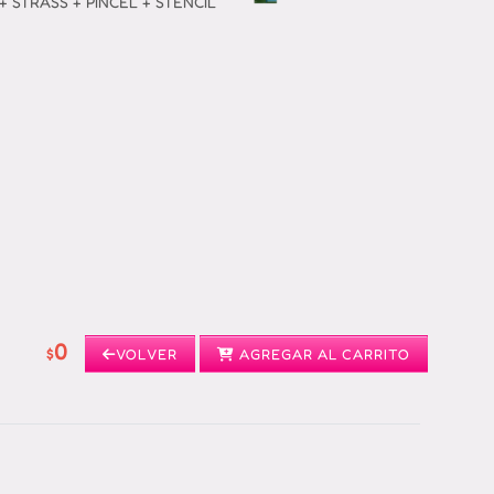
+ STRASS + PINCEL + STENCIL
0
$
VOLVER
AGREGAR AL CARRITO