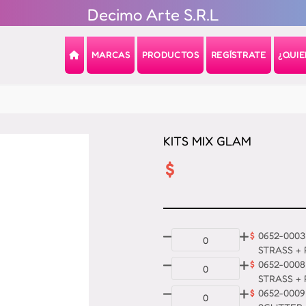
Decimo Arte S.R.L
MARCAS
PRODUCTOS
REGÍSTRATE
¿QUI
KITS MIX GLAM
$
$
0652-0003
STRASS + 
$
0652-000
STRASS + 
$
0652-0009